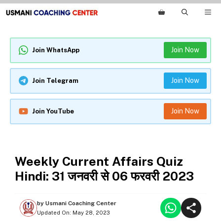
Skip
M
to
content
Join Now
Join WhatsApp
Join Now
Join Telegram
Join Now
Join YouTube
WEEKLY CURRENT AFFAIRS
Weekly Current Affairs Quiz
Hindi: 31 जनवरी से 06 फरवरी 2023
by
Usmani Coaching Center
Updated On:
May 28, 2023