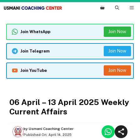
Skip
M
to
content
Join Now
Join WhatsApp
Join Now
Join Telegram
Join Now
Join YouTube
WEEKLY CURRENT AFFAIRS
06 April – 13 April 2025 Weekly
Current Affairs
by
Usmani Coaching Center
Published On:
April 14, 2025