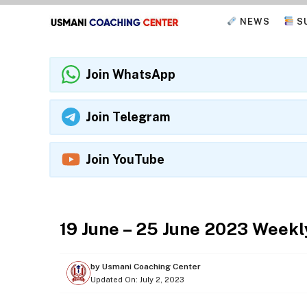
Skip
NEWS
S
to
content
Join WhatsApp
Join Telegram
Join YouTube
WEEKLY CURRENT AFFAIRS
19 June – 25 June 2023 Weekl
by
Usmani Coaching Center
Updated On:
July 2, 2023