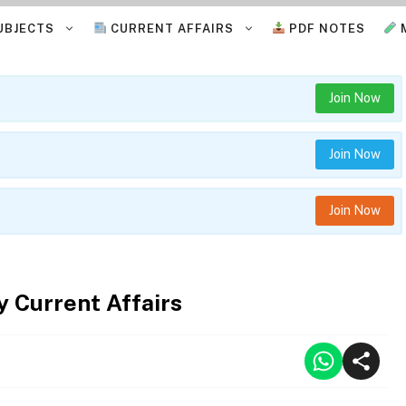
UBJECTS
CURRENT AFFAIRS
PDF NOTES
Join Now
Join Now
Join Now
y Current Affairs