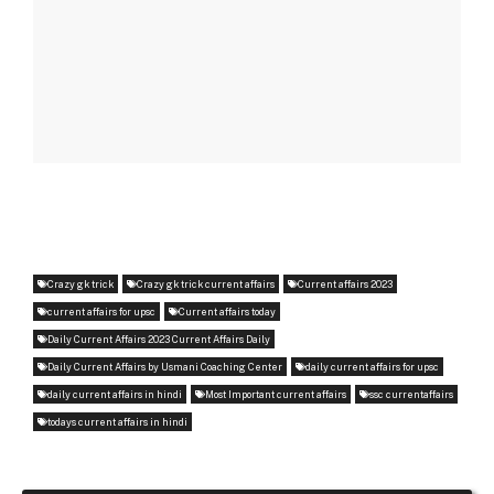
Crazy gk trick
Crazy gk trick current affairs
Current affairs 2023
current affairs for upsc
Current affairs today
Daily Current Affairs 2023 Current Affairs Daily
Daily Current Affairs by Usmani Coaching Center
daily current affairs for upsc
daily current affairs in hindi
Most Important current affairs
ssc currentaffairs
todays current affairs in hindi