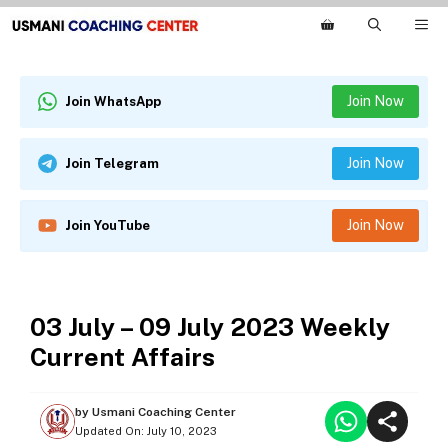
Skip
M
to
content
Join Now
Join WhatsApp
Join Now
Join Telegram
Join Now
Join YouTube
WEEKLY CURRENT AFFAIRS
03 July – 09 July 2023 Weekly
Current Affairs
by
Usmani Coaching Center
Updated On:
July 10, 2023