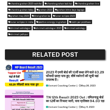
chandra grahan 2023 rashifal
chandra grahan kab hai
chandra grahan live
chandra grahan today
grahan 2023
grahan kitne baje lagega
grahan may 2023
khel grahon ka
lunar eclipse 2023
lunar eclipse in india
positive energy in grahan
rashi par prabhaav
shrimali astrologer
shrimali astrologer 2023
shrimali astrology
shrimali jodhpur
RELATED POST
NEWS
2023 में एमपी बोर्ड की 10वीं कक्षा लेने वाले 63.29
फीसदी छात्र पास हुए; शीर्ष स्कोररों की सूची यहां
उपलब्ध है।
Usmani Coaching Center
|
May 26, 2023
EXAMS
NEWS
TN 12th Result 2023 Out : तमिलनाडु बोर्ड
का 12वीं का रिजल्‍ट जारी, पास प्रतिशत 94.03 रहा
Usmani Coaching Center
|
May 9, 2023