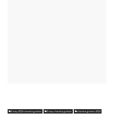
5 may 2023 chandra grahan
5 may chandra grahan
chandra grahan 2023