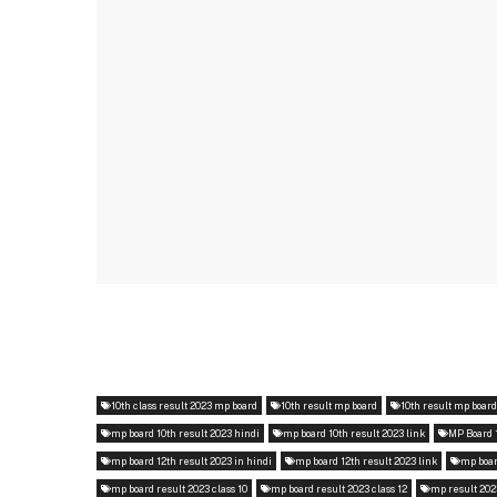
10th class result 2023 mp board
10th result mp board
10th result mp boar
mp board 10th result 2023 hindi
mp board 10th result 2023 link
MP Board 
mp board 12th result 2023 in hindi
mp board 12th result 2023 link
mp boar
mp board result 2023 class 10
mp board result 2023 class 12
mp result 202