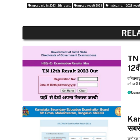
mpbse nic in 2023 12th result
mpbse result 2023
mpbse.nic.in 2023 resul
REL
EXAM
TN 
12वी
तमिलनाडु
को जारी 
Usma
EXAM
Kar
सबस
कर्नाटक 