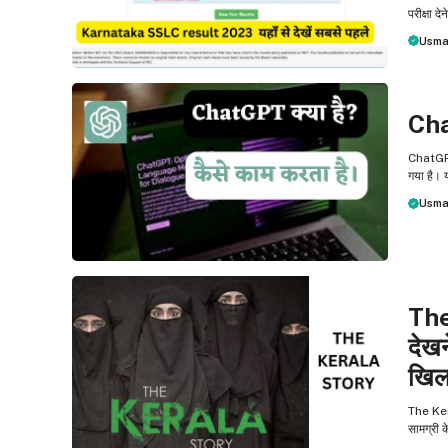
परीक्षा देन
Usma
NEWS
Cha
ChatGPT 
गया है। 
Usma
NEWS
The
देखन
खिला
The Kera
सामग्री क