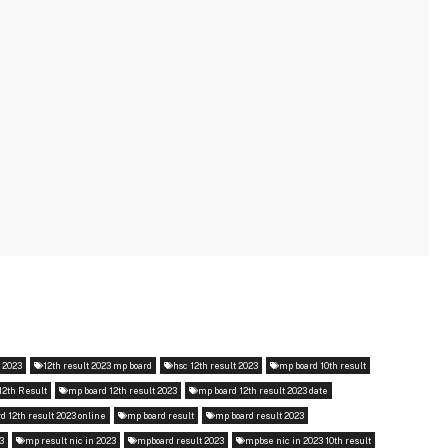
d 2023
12th result 2023 mp board
hsc 12th result 2023
mp board 10th result
12th Result
mp board 12th result 2023
mp board 12th result 2023 date
d 12th result 2023 online
mp board result
mp board result 2023
3
mp result nic in 2023
mpboard result 2023
mpbse nic in 2023 10th result