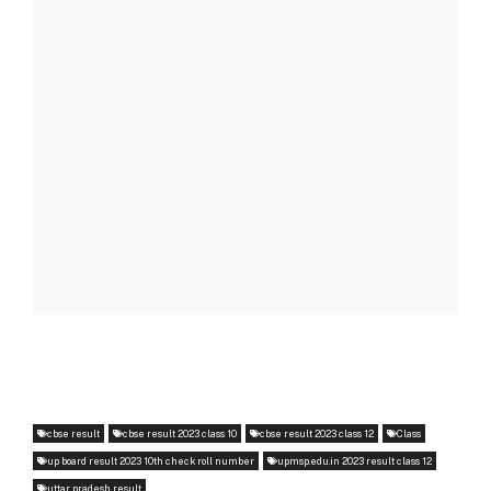
cbse result
cbse result 2023 class 10
cbse result 2023 class 12
Class
up board result 2023 10th check roll number
upmsp.edu.in 2023 result class 12
uttar pradesh result