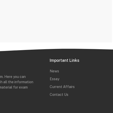
Important Links
News
rm. Here you can
Essay
h all the information
Current Affairs
material for exam
Contact Us