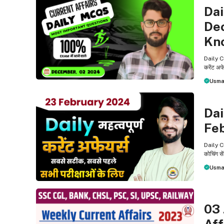
Dai
De
Kn
Daily C
करेंट अफ
Usma
DAILY
Dai
Fe
Daily C
कोचिंग से
Usma
WEEKL
03 