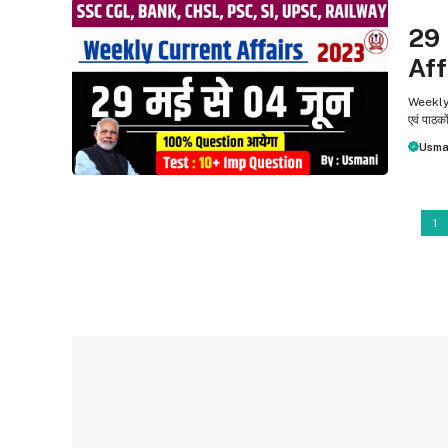
WEEKL
29
Aff
Weekly C
एवं पाठको
Usma
1