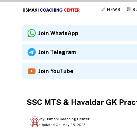
Skip
NEWS
S
to
content
Join WhatsApp
Join Telegram
Join YouTube
SSC MTS AND HAVALDAR 2023
SSC MTS & Havaldar GK Pract
by
Usmani Coaching Center
Updated On:
May 28, 2023