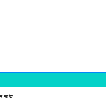
ौन-सा है
?