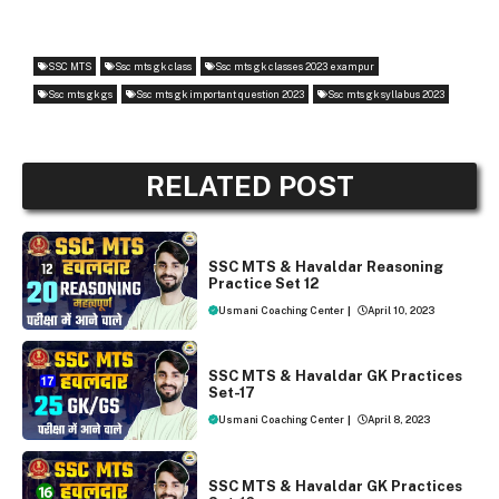
SSC MTS
Ssc mts gk class
Ssc mts gk classes 2023 exampur
Ssc mts gk gs
Ssc mts gk important question 2023
Ssc mts gk syllabus 2023
RELATED POST
SSC MTS AND HAVALDAR 2023
SSC MTS & Havaldar Reasoning
Practice Set 12
Usmani Coaching Center
|
April 10, 2023
SSC MTS AND HAVALDAR 2023
SSC MTS & Havaldar GK Practices
Set-17
Usmani Coaching Center
|
April 8, 2023
SSC MTS AND HAVALDAR 2023
SSC MTS & Havaldar GK Practices