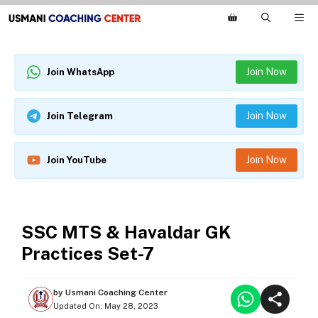
Skip
M
to
content
Join Now
Join WhatsApp
Join Now
Join Telegram
Join Now
Join YouTube
SSC MTS AND HAVALDAR 2023
SSC MTS & Havaldar GK
Practices Set-7
by
Usmani Coaching Center
Updated On:
May 28, 2023