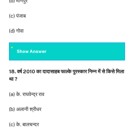
(b) मणिपुर
(c) पंजाब
(d) गोवा
Show Answer
18.
वर्ष
2010
का दादासाहब फाल्के पुरस्कार निम्न में से किसे मिला
था
?
(a) के. राघवेन्द्र राव
(b) अलानी श्रीधर
(c) के. बालचन्दर