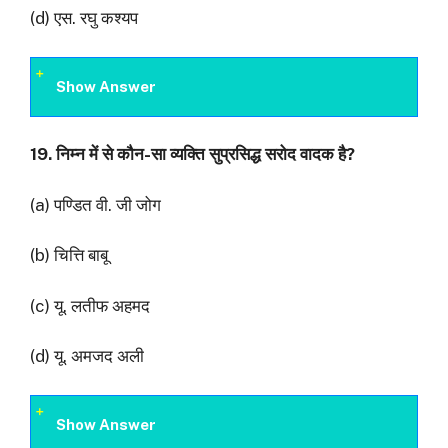
(d) एस. रघु कश्यप
Show Answer
19.
निम्न में से कौन-सा व्यक्ति सुप्रसिद्ध सरोद वादक है
?
(a) पण्डित वी. जी जोग
(b) चित्ति बाबू
(c) यू. लतीफ अहमद
(d) यू. अमजद अली
Show Answer