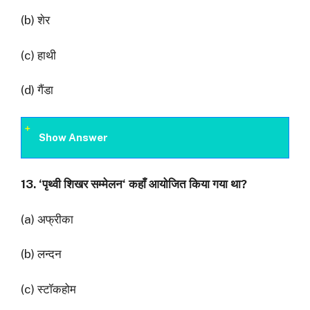
(b) शेर
(c) हाथी
(d) गैंडा
Show Answer
13. ‘
पृथ्वी शिखर सम्मेलन
‘
कहाँ आयोजित किया गया था
?
(a) अफ्रीका
(b) लन्दन
(c) स्टॉकहोम