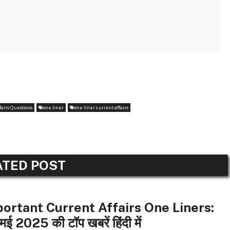
fairs Questions
one liner
one liner current affairs
ATED POST
INER CURRENT AFFAIRS
ortant Current Affairs One Liners:
ई 2025 की टॉप खबरें हिंदी में