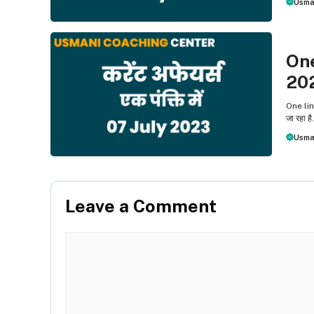
Usma
ONE L
One
20
One line
जा रहा ह
Usma
Leave a Comment
Comment