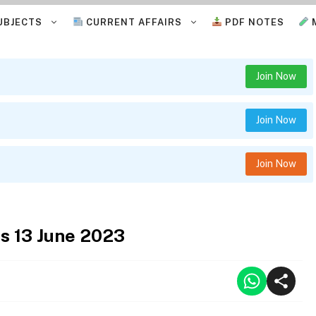
UBJECTS
CURRENT AFFAIRS
PDF NOTES
Join Now
Join Now
Join Now
rs 13 June 2023