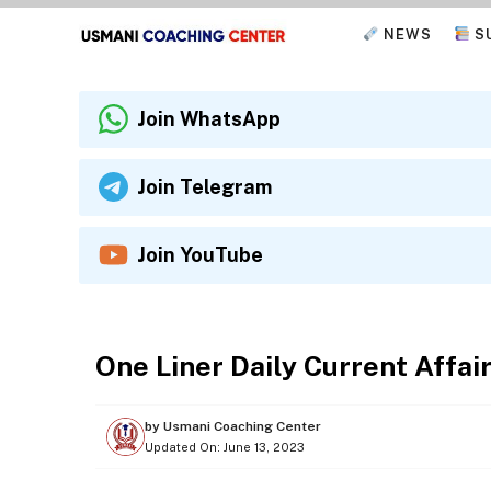
Skip
NEWS
S
to
content
Join WhatsApp
Join Telegram
Join YouTube
ONE LINER CURRENT AFFAIRS
One Liner Daily Current Affai
by
Usmani Coaching Center
Updated On:
June 13, 2023