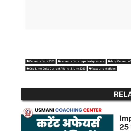
Current affairs 2023
current affairs important questions
daily Current Af
One Liner Daily Current Affairs 12 June 2023
Tagscurrent affairs
REL
ONE L
Imp
25 म