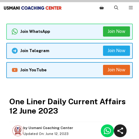
Skip
M
to
content
Join Now
Join WhatsApp
Join Now
Join Telegram
Join Now
Join YouTube
ONE LINER CURRENT AFFAIRS
One Liner Daily Current Affairs
12 June 2023
by
Usmani Coaching Center
Updated On:
June 12, 2023