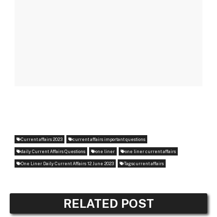
Current affairs 2023
current affairs important questions
daily Current Affairs Questions
one liner
one liner current affairs
One Liner Daily Current Affairs 12 June 2023
Tagscurrent affairs
RELATED POST