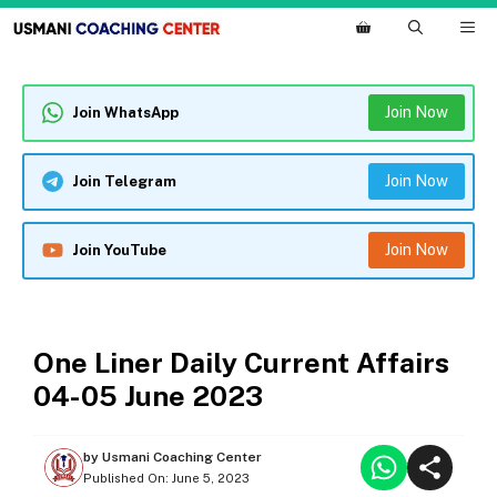
Skip
M
to
content
Join Now
Join WhatsApp
Join Now
Join Telegram
Join Now
Join YouTube
ONE LINER CURRENT AFFAIRS
One Liner Daily Current Affairs
04-05 June 2023
by
Usmani Coaching Center
Published On:
June 5, 2023