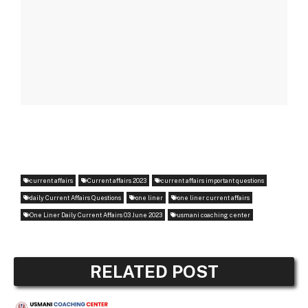
current affairs
Current affairs 2023
current affairs important questions
daily Current Affairs Questions
one liner
one liner current affairs
One Liner Daily Current Affairs 03 June 2023
usmani coaching center
RELATED POST
ONE LINER CURRENT AFFAIRS