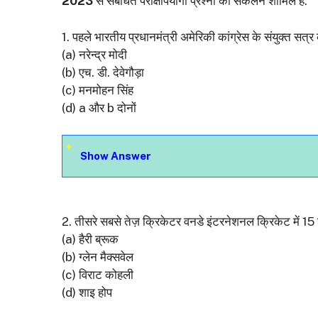
2023
से संबंधित परीक्षापयोगी प्रश्नों का संकलन शामिल है.
1. पहले भारतीय प्रधानमंत्री अमेरिकी कांग्रेस के संयुक्त सत्
(a) नरेन्द्र मोदी
(b) एच. डी. देवेगौड़ा
(c) मनमोहन सिंह
(d) a और b दोनों
Show Answer
2. तीसरे सबसे तेज़ क्रिकेटर वनडे इंटरनेशनल क्रिकेट में 15
(a) हैरी ब्रूक
(b) ग्लेन मैक्सवेल
(c) विराट कोहली
(d) शाइ होप