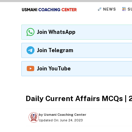
Skip
NEWS
S
to
content
Join WhatsApp
Join Telegram
Join YouTube
DAILY CURRENT AFFAIRS
Daily Current Affairs MCQs |
by
Usmani Coaching Center
Updated On:
June 24, 2023