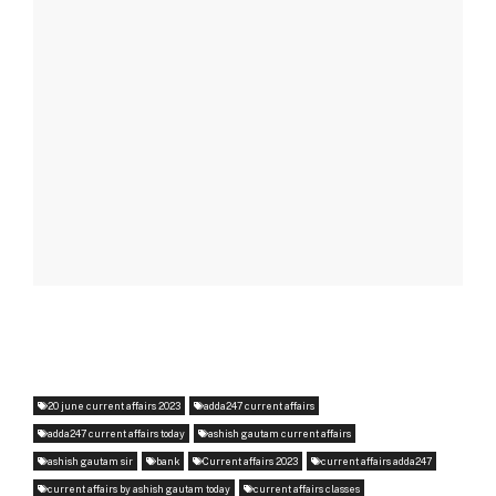
20 june current affairs 2023
adda247 current affairs
adda247 current affairs today
ashish gautam current affairs
ashish gautam sir
bank
Current affairs 2023
current affairs adda247
current affairs by ashish gautam today
current affairs classes