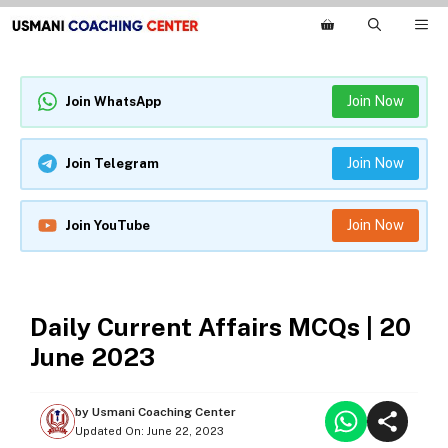
Skip
M
to
content
Join Now
Join WhatsApp
Join Now
Join Telegram
Join Now
Join YouTube
DAILY CURRENT AFFAIRS
Daily Current Affairs MCQs | 20
June 2023
by
Usmani Coaching Center
Updated On:
June 22, 2023