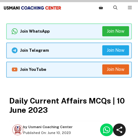
Skip
M
to
content
Join Now
Join WhatsApp
Join Now
Join Telegram
Join Now
Join YouTube
DAILY CURRENT AFFAIRS
Daily Current Affairs MCQs | 10
June 2023
by
Usmani Coaching Center
Published On:
June 10, 2023