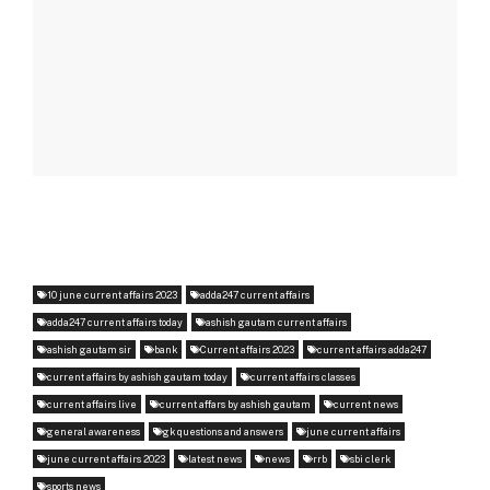
10 june current affairs 2023
adda247 current affairs
adda247 current affairs today
ashish gautam current affairs
ashish gautam sir
bank
Current affairs 2023
current affairs adda247
current affairs by ashish gautam today
current affairs classes
current affairs live
current affars by ashish gautam
current news
general awareness
gk questions and answers
june current affairs
june current affairs 2023
latest news
news
rrb
sbi clerk
sports news