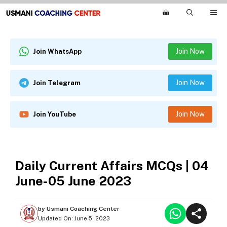
Skip
M
to
content
Join Now
Join WhatsApp
Join Now
Join Telegram
Join Now
Join YouTube
DAILY CURRENT AFFAIRS
Daily Current Affairs MCQs | 04
June-05 June 2023
by
Usmani Coaching Center
Updated On:
June 5, 2023