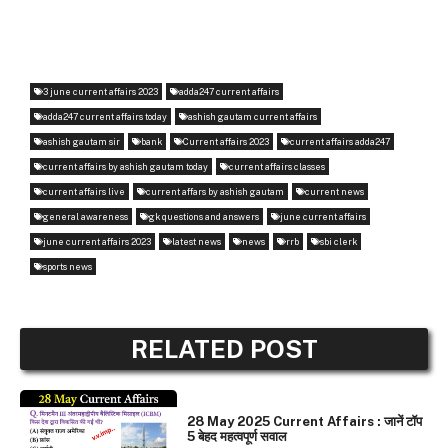
3 june current affairs 2023
adda247 current affairs
adda247 current affairs today
ashish gautam current affairs
ashish gautam sir
bank
Current affairs 2023
current affairs adda247
current affairs by ashish gautam today
current affairs classes
current affairs live
current affars by ashish gautam
current news
general awareness
gk questions and answers
june current affairs
june current affairs 2023
latest news
news
rrb
sbi clerk
sports news
RELATED POST
DAILY CURRENT AFFAIRS
28 May 2025 Current Affairs : जानें टॉप
5 बेहद महत्वपूर्ण सवाल