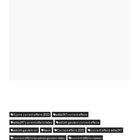
3 june current affairs 2023
adda247 current affairs
adda247 current affairs today
ashish gautam current affairs
ashish gautam sir
bank
Current affairs 2023
current affairs adda247
current affairs by ashish gautam today
current affairs classes