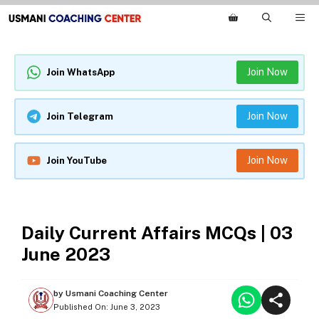
Skip
M
to
content
Join Now
Join WhatsApp
Join Now
Join Telegram
Join Now
Join YouTube
DAILY CURRENT AFFAIRS
Daily Current Affairs MCQs | 03
June 2023
by
Usmani Coaching Center
Published On:
June 3, 2023