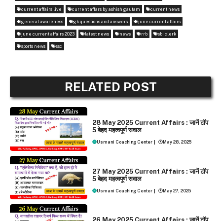
current affairs live
current affars by ashish gautam
current news
general awareness
gk questions and answers
june current affairs
june current affairs 2023
latest news
news
rrb
sbi clerk
sports news
ssc
RELATED POST
DAILY CURRENT AFFAIRS
28 May 2025 Current Affairs : जानें टॉप
5 बेहद महत्वपूर्ण सवाल
Usmani Coaching Center
|
May 28, 2025
DAILY CURRENT AFFAIRS
27 May 2025 Current Affairs : जानें टॉप
5 बेहद महत्वपूर्ण सवाल
Usmani Coaching Center
|
May 27, 2025
DAILY CURRENT AFFAIRS
26 May 2025 Current Affairs : जानें टॉप