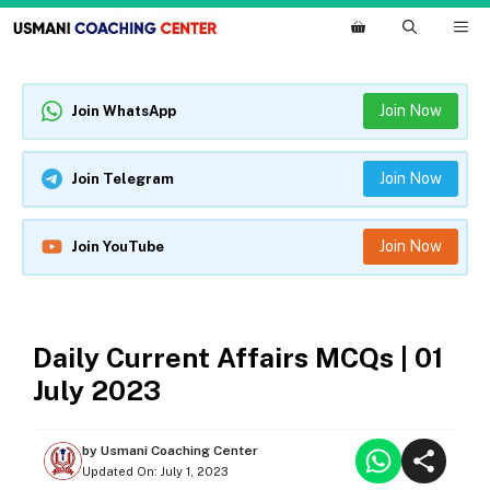
Skip
M
to
content
Join Now
Join WhatsApp
Join Now
Join Telegram
Join Now
Join YouTube
DAILY CURRENT AFFAIRS
Daily Current Affairs MCQs | 01
July 2023
by
Usmani Coaching Center
Updated On:
July 1, 2023