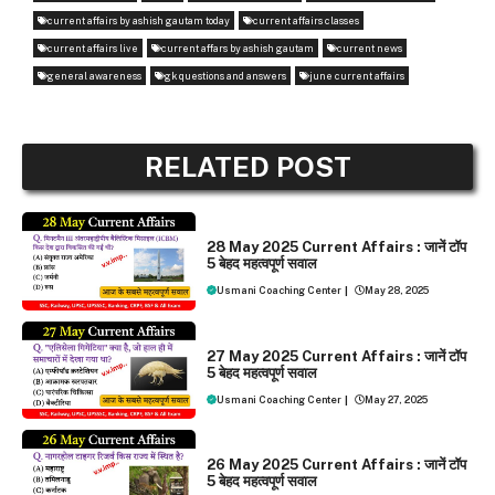
current affairs by ashish gautam today
current affairs classes
current affairs live
current affars by ashish gautam
current news
general awareness
gk questions and answers
june current affairs
RELATED POST
DAILY CURRENT AFFAIRS
28 May 2025 Current Affairs : जानें टॉप
5 बेहद महत्वपूर्ण सवाल
Usmani Coaching Center
|
May 28, 2025
DAILY CURRENT AFFAIRS
27 May 2025 Current Affairs : जानें टॉप
5 बेहद महत्वपूर्ण सवाल
Usmani Coaching Center
|
May 27, 2025
DAILY CURRENT AFFAIRS
26 May 2025 Current Affairs : जानें टॉप
5 बेहद महत्वपूर्ण सवाल