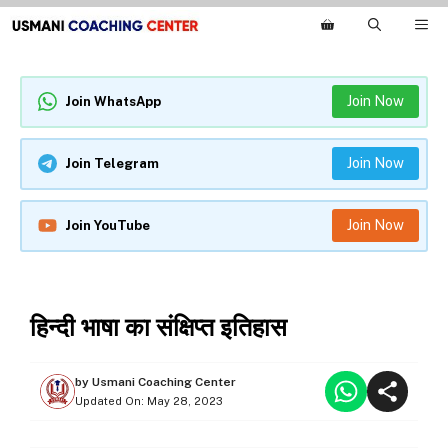
Skip
M
to
content
Join Now
Join WhatsApp
Join Now
Join Telegram
Join Now
Join YouTube
HINDI
हिन्‍दी भाषा का संक्षिप्‍त इतिहास
by
Usmani Coaching Center
Updated On:
May 28, 2023