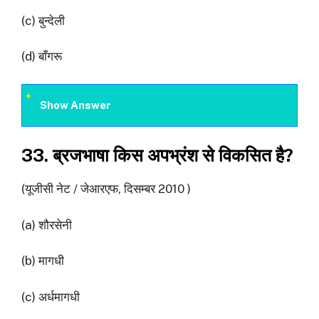
(c) बुन्देली
(d) बाँगरू
Show Answer
33. ब्रजभाषा किस अपभ्रंश से विकसित है?
(यूजीसी नेट / जेआरएफ, दिसम्बर 2010 )
(a) शौरसेनी
(b) मागधी
(c) अर्धमागधी