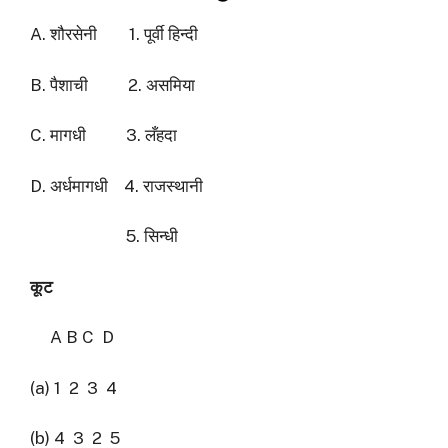
A. शौरसेनी 1. पूर्वी हिन्दी
B. पैशाची 2. असमिया
C. मागधी 3. लँहदा
D. अर्धमागधी 4. राजस्थानी
5. सिन्धी
कूट
A B C D
(a) 1 2 3 4
(b) 4 3 2 5