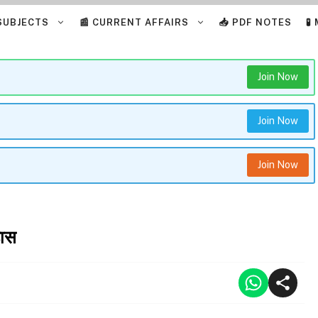
 SUBJECTS
📰 CURRENT AFFAIRS
📥 PDF NOTES
🧪
Join Now
Join Now
Join Now
हास