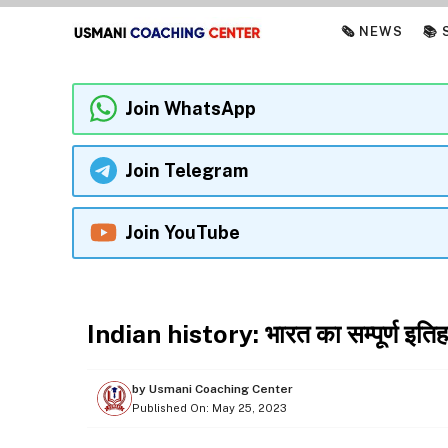
Skip
🗞️ NEWS
📚
to
content
Join WhatsApp
Join Telegram
Join YouTube
ESSAY
Indian history: भारत का सम्‍पूर्ण इति
by
Usmani Coaching Center
Published On:
May 25, 2023