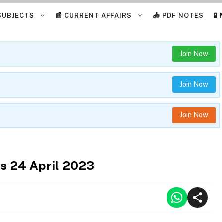
 SUBJECTS
📰 CURRENT AFFAIRS
📥 PDF NOTES
🧪
Join Now
Join Now
Join Now
rs 24 April 2023