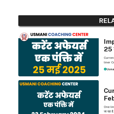
REL
ONE L
Imp
25 म
Current
liner C
Usma
ONE L
Cur
Fe
One line
जा रहा ह