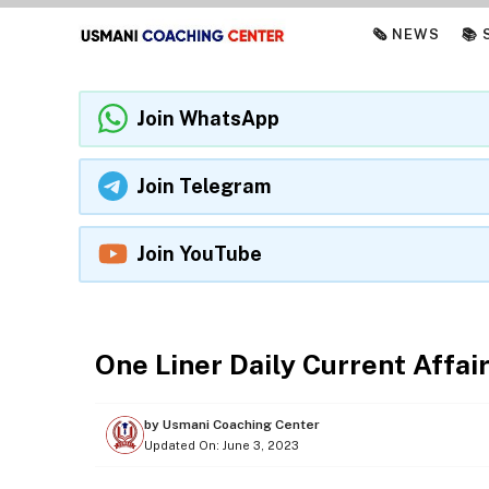
Skip
🗞️ NEWS
📚
to
content
Join WhatsApp
Join Telegram
Join YouTube
ONE LINER CURRENT AFFAIRS
One Liner Daily Current Affai
by
Usmani Coaching Center
Updated On:
June 3, 2023