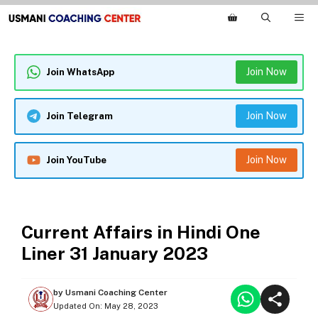
Skip
M
to
content
Join Now
Join WhatsApp
Join Now
Join Telegram
Join Now
Join YouTube
ONE LINER CURRENT AFFAIRS
Current Affairs in Hindi One
Liner 31 January 2023
by
Usmani Coaching Center
Updated On:
May 28, 2023