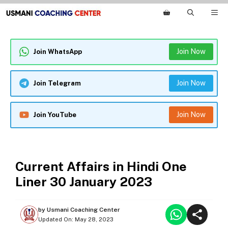
Skip
M
to
content
Join Now
Join WhatsApp
Join Now
Join Telegram
Join Now
Join YouTube
ONE LINER CURRENT AFFAIRS
Current Affairs in Hindi One
Liner 30 January 2023
by
Usmani Coaching Center
Updated On:
May 28, 2023