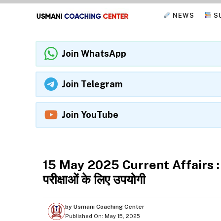
Skip
NEWS
S
to
content
Join WhatsApp
Join Telegram
Join YouTube
DAILY CURRENT AFFAIRS
15 May 2025 Current Affairs : जा
परीक्षाओं के लिए उपयोगी
by
Usmani Coaching Center
Published On:
May 15, 2025