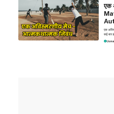
एक अ
Ma
Aut
एक अविस
कई बार ह
Usma