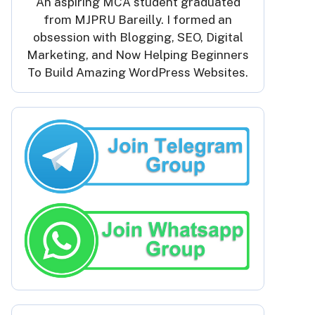
An aspiring MCA student graduated
from MJPRU Bareilly. I formed an
obsession with Blogging, SEO, Digital
Marketing, and Now Helping Beginners
To Build Amazing WordPress Websites.